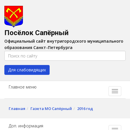
Версия для слабовидящих:
Вкл
A
Шрифт:
A
A
Интервал:
AA
A A
Посёлок Сапёрный
Изображения:
Выкл
Официальный сайт внутригородского муниципального
Цвет:
A
A
A
A
образования Санкт-Петербурга
Для слабовидящих
Главное меню
Главная
Газета МО Сапёрный
2016 год
Доп. информация