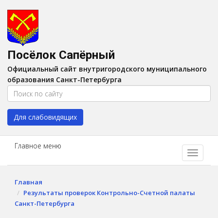
Версия для слабовидящих:
Вкл
A
Шрифт:
A
A
Интервал:
AA
A A
Посёлок Сапёрный
Изображения:
Выкл
Официальный сайт внутригородского муниципального
Цвет:
A
A
A
A
образования Санкт-Петербурга
Для слабовидящих
Главное меню
Главная
Результаты проверок Контрольно-Счетной палаты
Санкт-Петербурга