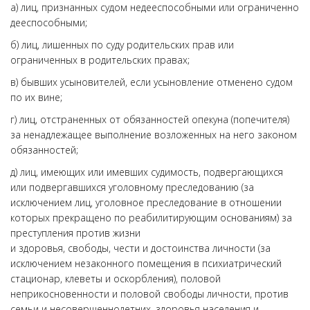
а) лиц, признанных судом недееспособными или ограниченно
дееспособными;
б) лиц, лишенных по суду родительских прав или
ограниченных в родительских правах;
в) бывших усыновителей, если усыновление отменено судом
по их вине;
г) лиц, отстраненных от обязанностей опекуна (попечителя)
за ненадлежащее выполнение возложенных на него законом
обязанностей;
д) лиц, имеющих или имевших судимость, подвергающихся
или подвергавшихся уголовному преследованию (за
исключением лиц, уголовное преследование в отношении
которых прекращено по реабилитирующим основаниям) за
преступления против жизни
и здоровья, свободы, чести и достоинства личности (за
исключением незаконного помещения в психиатрический
стационар, клеветы и оскорбления), половой
неприкосновенности и половой свободы личности, против
семьи и несовершеннолетних, здоровья населения и