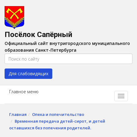
Версия для слабовидящих:
Вкл
A
Шрифт:
A
A
Интервал:
AA
A A
Посёлок Сапёрный
Изображения:
Выкл
Официальный сайт внутригородского муниципального
Цвет:
A
A
A
A
образования Санкт-Петербурга
Для слабовидящих
Главное меню
Главная
Опека и попечительство
Временная передача детей-сирот, и детей
оставшихся без попечения родителей.