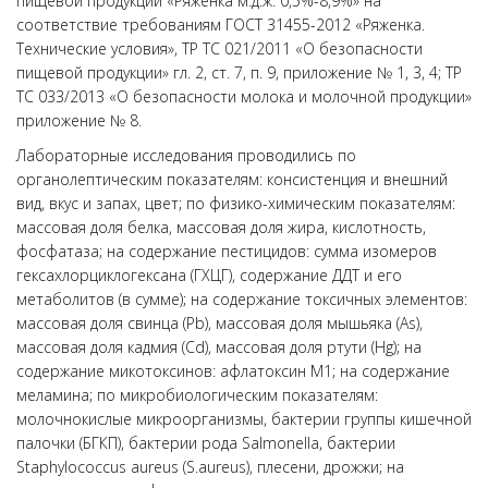
пищевой продукции «Ряженка м.д.ж. 0,5%-8,9%» на
соответствие требованиям ГОСТ 31455-2012 «Ряженка.
Технические условия», ТР ТС 021/2011 «О безопасности
пищевой продукции» гл. 2, ст. 7, п. 9, приложение № 1, 3, 4; ТР
ТС 033/2013 «О безопасности молока и молочной продукции»
приложение № 8.
Лабораторные исследования проводились по
органолептическим показателям: консистенция и внешний
вид, вкус и запах, цвет; по физико-химическим показателям:
массовая доля белка, массовая доля жира, кислотность,
фосфатаза; на содержание пестицидов: сумма изомеров
гексахлорциклогексана (ГХЦГ), содержание ДДТ и его
метаболитов (в сумме); на содержание токсичных элементов:
массовая доля свинца (Pb), массовая доля мышьяка (As),
массовая доля кадмия (Cd), массовая доля ртути (Hg); на
содержание микотоксинов: афлатоксин М1; на содержание
меламина; по микробиологическим показателям:
молочнокислые микроорганизмы, бактерии группы кишечной
палочки (БГКП), бактерии рода Salmonella, бактерии
Staphylococcus aureus (S.aureus), плесени, дрожжи; на