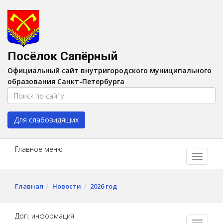
Версия для слабовидящих:
Вкл
A
Шрифт:
A
A
Интервал:
AA
A A
Посёлок Сапёрный
Изображения:
Выкл
Официальный сайт внутригородского муниципального
Цвет:
A
A
A
A
образования Санкт-Петербурга
Для слабовидящих
Главное меню
Главная
Новости
2026 год
Доп. информация