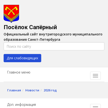
Версия для слабовидящих:
Вкл
A
Шрифт:
A
A
Интервал:
AA
A A
Посёлок Сапёрный
Изображения:
Выкл
Официальный сайт внутригородского муниципального
Цвет:
A
A
A
A
образования Санкт-Петербурга
Для слабовидящих
Главное меню
Главная
Новости
2026 год
Доп. информация