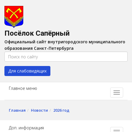
Версия для слабовидящих:
Вкл
A
Шрифт:
A
A
Интервал:
AA
A A
Посёлок Сапёрный
Изображения:
Выкл
Официальный сайт внутригородского муниципального
Цвет:
A
A
A
A
образования Санкт-Петербурга
Для слабовидящих
Главное меню
Главная
Новости
2026 год
Доп. информация