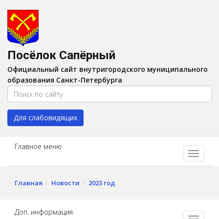
Версия для слабовидящих:
Вкл
A
Шрифт:
A
A
Интервал:
AA
A A
Посёлок Сапёрный
Изображения:
Выкл
Официальный сайт внутригородского муниципального
Цвет:
A
A
A
A
образования Санкт-Петербурга
Для слабовидящих
Главное меню
Главная
Новости
2023 год
Доп. информация