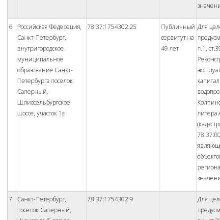
значен
6
Российская Федерация,
78:37:1754302:25
Публичный
Для цел
Санкт-Петербург,
сервитут на
предус
внутригородское
49 лет
п.1, ст.
муниципальное
Реконст
образование Санкт-
эксплуа
Петербурга поселок
капита
Саперный,
водопро
Шлиссельбургское
Колпинс
шоссе, участок 1а
литера 
(кадаст
78:37:0
являющ
объект
регион
значен
7
Санкт-Петербург,
78:37:1754302:9
Для цел
поселок Саперный,
предус