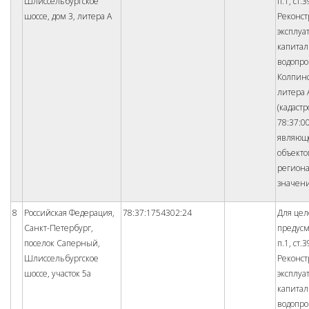
Шлиссельбургское
п.1, ст.
шоссе, дом 3, литера А
Реконст
эксплуа
капита
водопро
Колпинс
литера 
(кадаст
78:37:0
являющ
объект
регион
значен
8
Российская Федерация,
78:37:1754302:24
Для цел
Санкт-Петербург,
предус
поселок Саперный,
п.1, ст.
Шлиссельбургское
Реконст
шоссе, участок 5а
эксплуа
капита
водопро