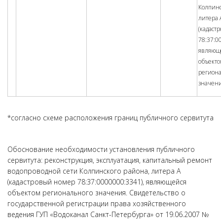
Колпинс
литера 
(кадаст
78:37:0
являющ
объект
регион
значен
*согласно схеме расположения границ публичного сервитута
Обоснование необходимости установления публичного
сервитута: реконструкция, эксплуатация, капитальный ремонт
водопроводной сети Колпинского района, литера А
(кадастровый номер 78:37:0000000:3341), являющейся
объектом регионального значения. Свидетельство о
государственной регистрации права хозяйственного
ведения ГУП «Водоканал Санкт-Петербурга» от 19.06.2007 №