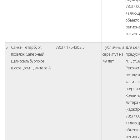
78:37:0
являющ
объект
регион
значен
5
Санкт-Петербург,
78:37:1754302:5
Публичный
Для цел
поселок Саперный,
сервитут на
предус
Шлиссельбургское
49 лет
п.1, ст.
шоссе, дом 1, литера А
Реконст
эксплуа
капита
водопро
Колпинс
литера 
(кадаст
78:37:0
являющ
объект
регион