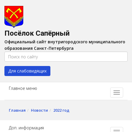
Версия для слабовидящих:
Вкл
A
Шрифт:
A
A
Интервал:
AA
A A
Посёлок Сапёрный
Изображения:
Выкл
Официальный сайт внутригородского муниципального
Цвет:
A
A
A
A
образования Санкт-Петербурга
Для слабовидящих
Главное меню
Главная
Новости
2022 год
Доп. информация