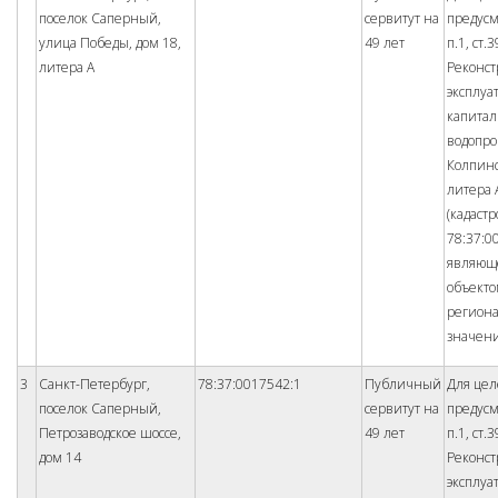
поселок Саперный,
сервитут на
предус
улица Победы, дом 18,
49 лет
п.1, ст.
литера А
Реконст
эксплуа
капита
водопро
Колпинс
литера 
(кадаст
78:37:0
являющ
объект
регион
значен
3
Санкт-Петербург,
78:37:0017542:1
Публичный
Для цел
поселок Саперный,
сервитут на
предус
Петрозаводское шоссе,
49 лет
п.1, ст.
дом 14
Реконст
эксплуа