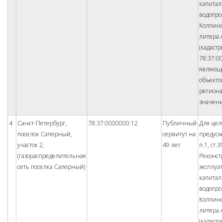
капита
водопро
Колпинс
литера 
(кадаст
78:37:0
являющ
объект
регион
значен
4
Санкт-Петербург,
78:37:0000000:12
Публичный
Для цел
поселок Саперный,
сервитут на
предус
участок 2,
49 лет
п.1, ст.
(газораспределительная
Реконст
сеть поселка Саперный)
эксплуа
капита
водопро
Колпинс
литера 
(кадаст