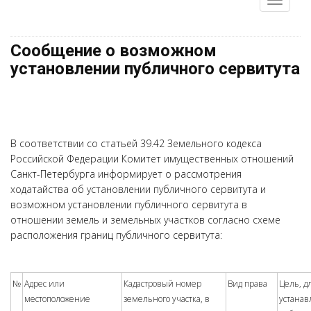
Сообщение о возможном
установлении публичного сервитута
В соответствии со статьей 39.42 Земельного кодекса
Российской Федерации Комитет имущественных отношений
Санкт-Петербурга информирует о рассмотрения
ходатайства об установлении публичного сервитута и
возможном установлении публичного сервитута в
отношении земель и земельных участков согласно схеме
расположения границ публичного сервитута:
№
Адрес или
Кадастровый номер
Вид права
Цель, д
местоположение
земельного участка, в
устанав