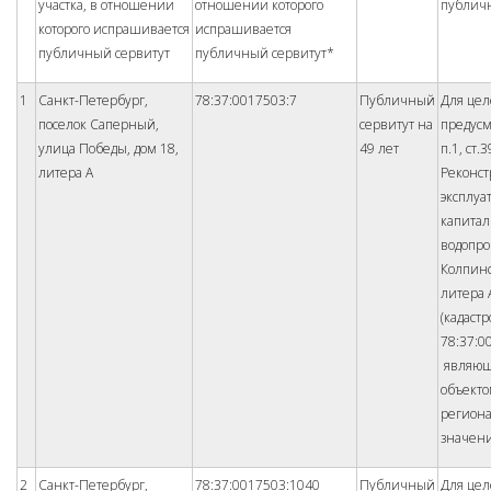
участка, в отношении
отношении которого
публич
которого испрашивается
испрашивается
публичный сервитут
публичный сервитут*
1
Санкт-Петербург,
78:37:0017503:7
Публичный
Для цел
поселок Саперный,
сервитут на
предус
улица Победы, дом 18,
49 лет
п.1, ст.
литера А
Реконст
эксплуа
капита
водопро
Колпинс
литера 
(кадаст
78:37:0
являющ
объект
регион
значен
2
Санкт-Петербург,
78:37:0017503:1040
Публичный
Для цел