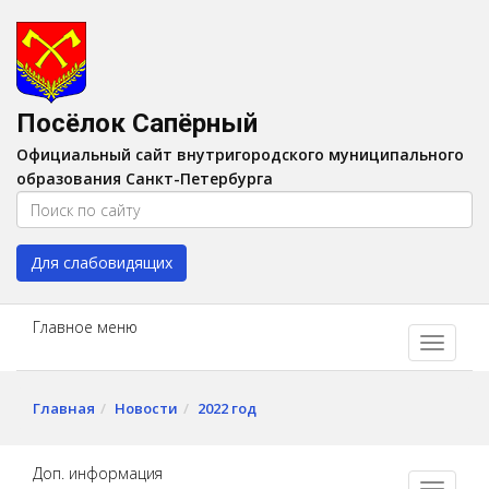
Версия для слабовидящих:
Вкл
A
Шрифт:
A
A
Интервал:
AA
A A
Посёлок Сапёрный
Изображения:
Выкл
Официальный сайт внутригородского муниципального
Цвет:
A
A
A
A
образования Санкт-Петербурга
Для слабовидящих
Главное меню
Главная
Новости
2022 год
Доп. информация