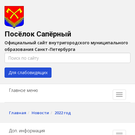
Версия для слабовидящих:
Вкл
A
Шрифт:
A
A
Интервал:
AA
A A
Посёлок Сапёрный
Изображения:
Выкл
Официальный сайт внутригородского муниципального
Цвет:
A
A
A
A
образования Санкт-Петербурга
Для слабовидящих
Главное меню
Главная
Новости
2022 год
Доп. информация