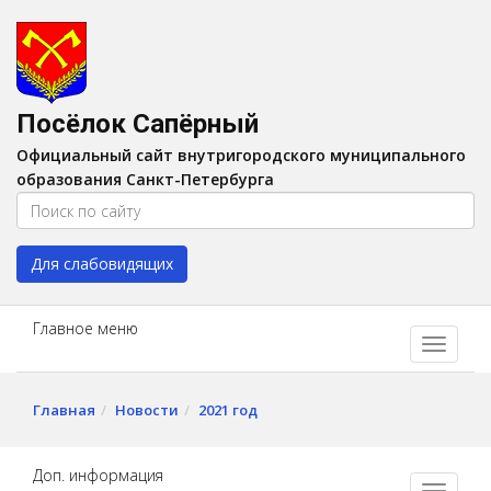
Версия для слабовидящих:
Вкл
A
Шрифт:
A
A
Интервал:
AA
A A
Посёлок Сапёрный
Изображения:
Выкл
Официальный сайт внутригородского муниципального
Цвет:
A
A
A
A
образования Санкт-Петербурга
Для слабовидящих
Главное меню
Главная
Новости
2021 год
Доп. информация