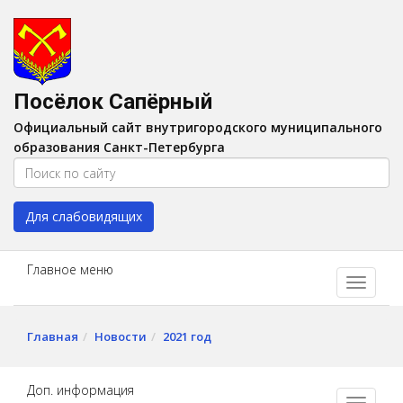
Версия для слабовидящих:
Вкл
A
Шрифт:
A
A
Интервал:
AA
A A
Посёлок Сапёрный
Изображения:
Выкл
Официальный сайт внутригородского муниципального
Цвет:
A
A
A
A
образования Санкт-Петербурга
Для слабовидящих
Главное меню
Главная
Новости
2021 год
Доп. информация