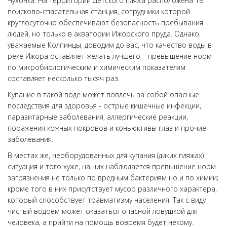
Чухонка. На территории Детского пляжа расположена 18
поисково-спасательная станция, сотрудники которой
круглосуточно обеспечивают безопасность пребывания
людей, но только в акватории Ижорского пруда. Однако,
уважаемые Колпинцы, доводим до вас, что качество воды в
реке Ижора оставляет желать лучшего – превышение норм
по микробиологическим и химическим показателям
составляет несколько тысяч раз.
Купание в такой воде может повлечь за собой опасные
последствия для здоровья - острые кишечные инфекции,
паразитарные заболевания, аллергические реакции,
поражения кожных покровов и коньюктивы глаз и прочие
заболевания.
В местах же, необорудованных для купания (диких пляжах)
ситуация и того хуже, на них наблюдается превышение норм
загрязнения не только по вредным бактериям но и по химии;
кроме того в них присутствует мусор различного характера,
который способствует травматизму населения. Так с виду
чистый водоем может оказаться опасной ловушкой для
человека, а прийти на помощь вовремя будет некому.