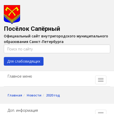
Версия для слабовидящих:
Вкл
A
Шрифт:
A
A
Интервал:
AA
A A
Посёлок Сапёрный
Изображения:
Выкл
Официальный сайт внутригородского муниципального
Цвет:
A
A
A
A
образования Санкт-Петербурга
Для слабовидящих
Главное меню
Главная
Новости
2020 год
Доп. информация