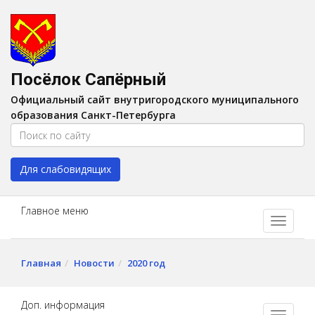
Версия для слабовидящих:
Вкл
A
Шрифт:
A
A
Интервал:
AA
A A
Посёлок Сапёрный
Изображения:
Выкл
Официальный сайт внутригородского муниципального
Цвет:
A
A
A
A
образования Санкт-Петербурга
Для слабовидящих
Главное меню
Главная
Новости
2020 год
Доп. информация