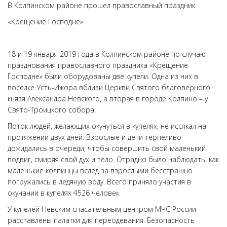
В Колпинском районе прошел православный праздник
«Крещение Господне»
18 и 19 января 2019 года в Колпинском районе по случаю
празднования православного праздника «Крещение
Господне» были оборудованы две купели. Одна из них в
поселке Усть-Ижора вблизи Церкви Святого благоверного
князя Александра Невского, а вторая в городе Колпино – у
Свято-Троицкого собора.
Поток людей, желающих окунуться в купелях, не иссякал на
протяжении двух дней. Взрослые и дети терпеливо
дожидались в очереди, чтобы совершить свой маленький
подвиг, смиряя свой дух и тело. Отрадно было наблюдать, как
маленькие колпинцы вслед за взрослыми бесстрашно
погружались в ледяную воду. Всего приняло участия в
окунании в купелях 4526 человек.
У купелей Невским спасательным центром МЧС России
расставлены палатки для переодевания. Безопасность