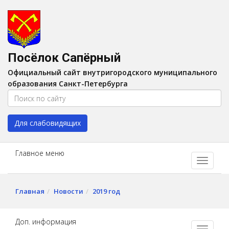
Версия для слабовидящих:
Вкл
A
Шрифт:
A
A
Интервал:
AA
A A
Посёлок Сапёрный
Изображения:
Выкл
Официальный сайт внутригородского муниципального
Цвет:
A
A
A
A
образования Санкт-Петербурга
Для слабовидящих
Главное меню
Главная
Новости
2019 год
Доп. информация