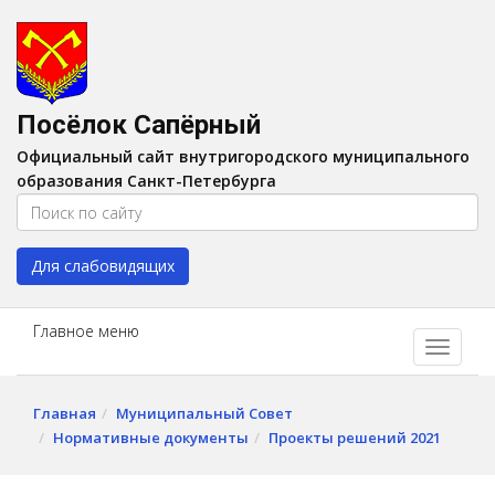
Версия для слабовидящих:
Вкл
A
Шрифт:
A
A
Интервал:
AA
A A
Посёлок Сапёрный
Изображения:
Выкл
Официальный сайт внутригородского муниципального
Цвет:
A
A
A
A
образования Санкт-Петербурга
Для слабовидящих
Главное меню
Главная
Муниципальный Совет
Нормативные документы
Проекты решений 2021