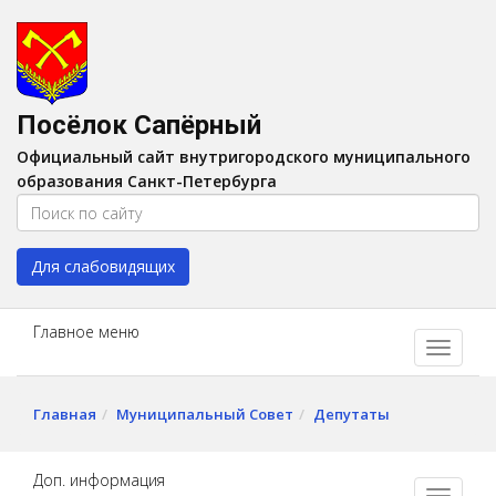
Версия для слабовидящих:
Вкл
A
Шрифт:
A
A
Интервал:
AA
A A
Посёлок Сапёрный
Изображения:
Выкл
Официальный сайт внутригородского муниципального
Цвет:
A
A
A
A
образования Санкт-Петербурга
Для слабовидящих
Главное меню
Главная
Муниципальный Совет
Депутаты
Доп. информация