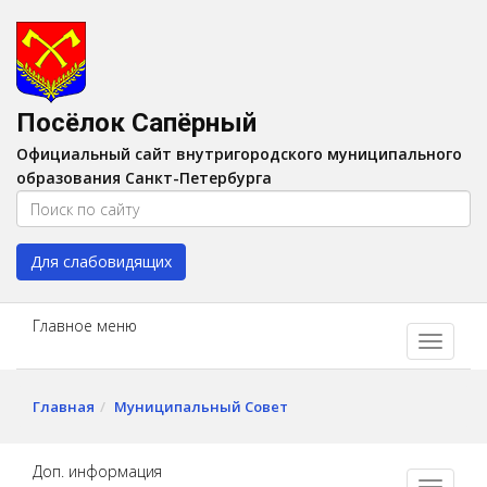
Версия для слабовидящих:
Вкл
A
Шрифт:
A
A
Интервал:
AA
A A
Посёлок Сапёрный
Изображения:
Выкл
Официальный сайт внутригородского муниципального
Цвет:
A
A
A
A
образования Санкт-Петербурга
Для слабовидящих
Главное меню
Главная
Муниципальный Совет
Доп. информация