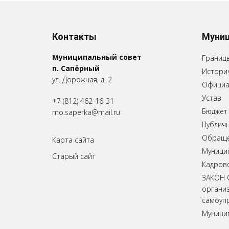
Контакты
Муниц
Муниципальный совет
Границ
п. Сапёрный
Историч
ул. Дорожная, д. 2
Официа
Устав
+7 (812) 462-16-31
Бюджет
mo.saperka@mail.ru
Публич
Обращен
Карта сайта
Муници
Старый сайт
Кадров
ЗАКОН 
органи
самоупр
Муници