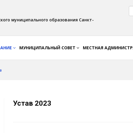
Версия для слабовидящих:
Вкл
Интервал:
Изображения:
AA
A A
Выкл
кого муниципального образования Санкт-
ВАНИЕ
МУНИЦИПАЛЬНЫЙ СОВЕТ
МЕСТНАЯ АДМИНИСТ
в
Устав 2023