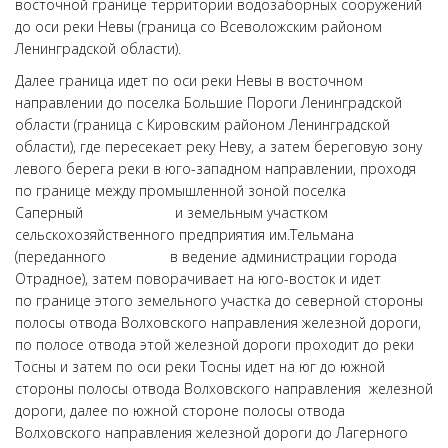
восточной границе территории водозаборных сооружений
до оси реки Невы (граница со Всеволожским районом
Ленинградской области).
Далее граница идет по оси реки Невы в восточном
направлении до поселка Большие Пороги Ленинградской
области (граница с Кировским районом Ленинградской
области), где пересекает реку Неву, а затем береговую зону
левого берега реки в юго-западном направлении, проходя
по границе между промышленной зоной поселка
Саперный и земельным участком
сельскохозяйственного предприятия им.Тельмана
(переданного в ведение администрации города
Отрадное), затем поворачивает на юго-восток и идет
по границе этого земельного участка до северной стороны
полосы отвода Волховского направления железной дороги,
по полосе отвода этой железной дороги проходит до реки
Тосны и затем по оси реки Тосны идет на юг до южной
стороны полосы отвода Волховского направления железной
дороги, далее по южной стороне полосы отвода
Волховского направления железной дороги до Лагерного