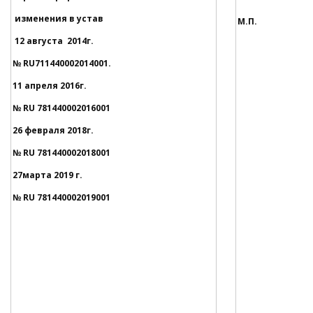
изменения в устав
М.П.
12 августа 2014г.
№
RU
711440002014001.
11 апреля 2016г.
№
RU 781440002016001
26
февраля 2018г.
№
RU 781440002018001
27
марта 2019 г.
№
RU 781440002019001