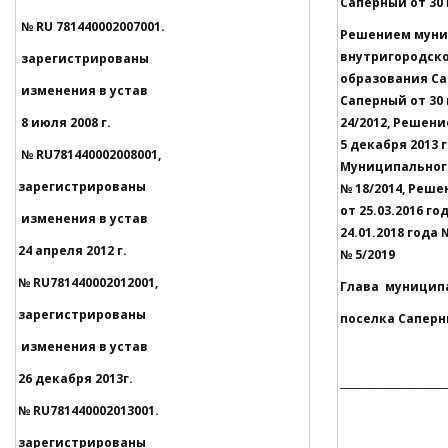
Саперный от 30 м
№
RU
781440002007001.
Решением муни
внутригородск
зарегистрированы
образования Са
изменения в устав
Саперный от
8 июля 2008 г.
24/2012, Решен
5 декабря 2013 
№
RU
781440002008001,
Муниципального
зарегистрированы
№ 18/2014, Реш
от 25.03.2016 го
изменения в устав
24.01.2018 года 
24 апреля 2012 г.
№ 5/2019
№
RU
781440002012001,
Глава муницип
зарегистрированы
поселка Сапер
изменения в устав
26 декабря 2013г.
__________________
№
RU
781440002013001.
зарегистрированы