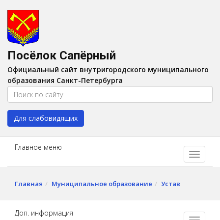
Версия для слабовидящих:
Вкл
A
Шрифт:
A
A
Интервал:
AA
A A
Посёлок Сапёрный
Изображения:
Выкл
Официальный сайт внутригородского муниципального
Цвет:
A
A
A
A
образования Санкт-Петербурга
Для слабовидящих
Главное меню
Главная
Муниципальное образование
Устав
Доп. информация