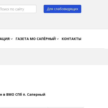
Для слабовидящих
Цвет:
A
A
A
A
РАЦИЯ
ГАЗЕТА МО САПЁРНЫЙ
КОНТАКТЫ
 в ВМО СПб п. Саперный