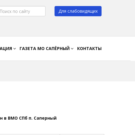
Для слабовидящих
Цвет:
A
A
A
A
РАЦИЯ
ГАЗЕТА МО САПЁРНЫЙ
КОНТАКТЫ
 в ВМО СПб п. Саперный