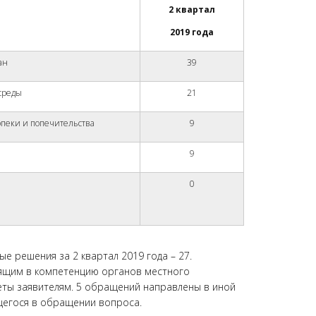
2 квартал
2019 года
ан
39
среды
21
 опеки и попечительства
9
9
0
 решения за 2 квартал 2019 года – 27.
одящим в компетенцию органов местного
ты заявителям. 5 обращений направлены в иной
щегося в обращении вопроса.