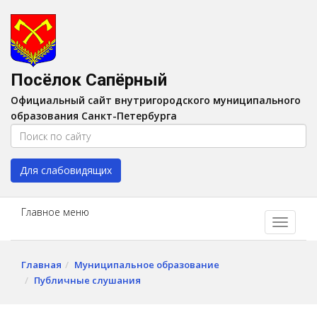
Версия для слабовидящих:
Вкл
A
Шрифт:
A
A
Интервал:
AA
A A
Посёлок Сапёрный
Изображения:
Выкл
Официальный сайт внутригородского муниципального
Цвет:
A
A
A
A
образования Санкт-Петербурга
Для слабовидящих
Главное меню
Главная
Муниципальное образование
Публичные слушания