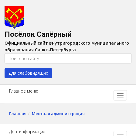
Версия для слабовидящих:
Вкл
A
Шрифт:
A
A
Интервал:
AA
A A
Посёлок Сапёрный
Изображения:
Выкл
Официальный сайт внутригородского муниципального
Цвет:
A
A
A
A
образования Санкт-Петербурга
Для слабовидящих
Главное меню
Главная
Местная администрация
Доп. информация