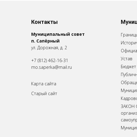
Контакты
Муниц
Муниципальный совет
Границ
п. Сапёрный
Историч
ул. Дорожная, д. 2
Официа
Устав
+7 (812) 462-16-31
Бюджет
mo.saperka@mail.ru
Публич
Обращен
Карта сайта
Муници
Старый сайт
Кадров
ЗАКОН 
органи
самоупр
Муници