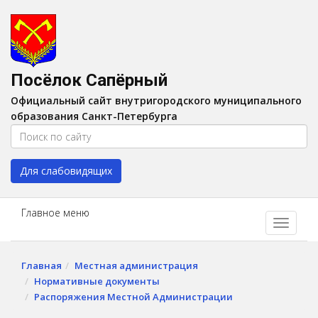
Версия для слабовидящих:
Вкл
A
Шрифт:
A
A
Интервал:
AA
A A
Посёлок Сапёрный
Изображения:
Выкл
Официальный сайт внутригородского муниципального
Цвет:
A
A
A
A
образования Санкт-Петербурга
Для слабовидящих
Главное меню
Главная
Местная администрация
Нормативные документы
Распоряжения Местной Администрации