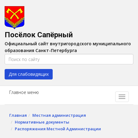
Версия для слабовидящих:
Вкл
A
Шрифт:
A
A
Интервал:
AA
A A
Посёлок Сапёрный
Изображения:
Выкл
Официальный сайт внутригородского муниципального
Цвет:
A
A
A
A
образования Санкт-Петербурга
Для слабовидящих
Главное меню
Главная
Местная администрация
Нормативные документы
Распоряжения Местной Администрации