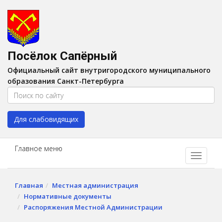
Версия для слабовидящих:
Вкл
A
Шрифт:
A
A
Интервал:
AA
A A
Посёлок Сапёрный
Изображения:
Выкл
Официальный сайт внутригородского муниципального
Цвет:
A
A
A
A
образования Санкт-Петербурга
Для слабовидящих
Главное меню
Главная
Местная администрация
Нормативные документы
Распоряжения Местной Администрации