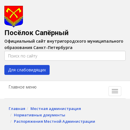
Версия для слабовидящих:
Вкл
A
Шрифт:
A
A
Интервал:
AA
A A
Посёлок Сапёрный
Изображения:
Выкл
Официальный сайт внутригородского муниципального
Цвет:
A
A
A
A
образования Санкт-Петербурга
Для слабовидящих
Главное меню
Главная
Местная администрация
Нормативные документы
Распоряжения Местной Администрации