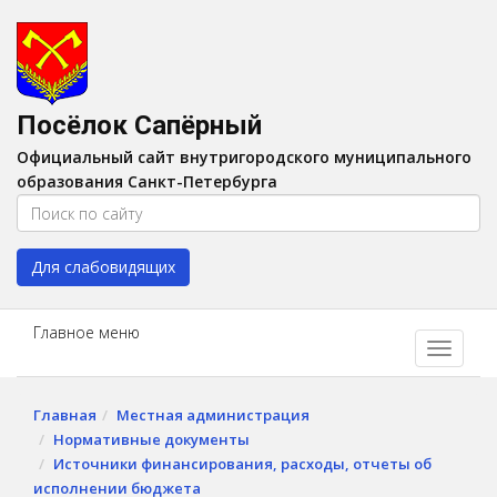
Версия для слабовидящих:
Вкл
A
Шрифт:
A
A
Интервал:
AA
A A
Посёлок Сапёрный
Изображения:
Выкл
Официальный сайт внутригородского муниципального
Цвет:
A
A
A
A
образования Санкт-Петербурга
Для слабовидящих
Главное меню
Главная
Местная администрация
Нормативные документы
Источники финансирования, расходы, отчеты об
исполнении бюджета