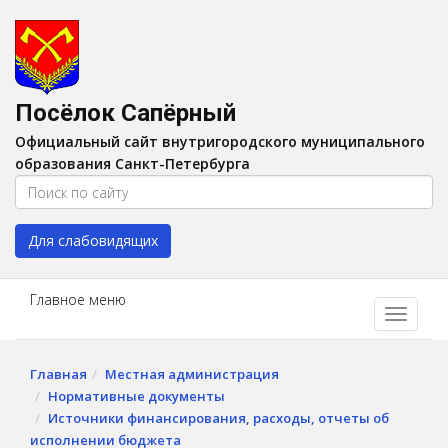
Версия для слабовидящих:
Вкл
A
Шрифт:
A
A
Интервал:
AA
A A
Посёлок Сапёрный
Изображения:
Выкл
Официальный сайт внутригородского муниципального
Цвет:
A
A
A
A
образования Санкт-Петербурга
Для слабовидящих
Главное меню
Главная
Местная администрация
Нормативные документы
Источники финансирования, расходы, отчеты об
исполнении бюджета