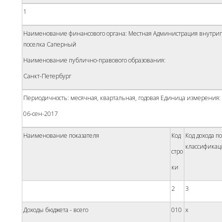
1
Наименование финансового органа: Местная Администрация внутриг
поселка Саперный
Наименование публично-правового образования:
Санкт-Петербург
Периодичность: месячная, квартальная, годовая Единица измерения: 
06-сен-2017
Наименование показателя
Код
Код дохода п
классифика
стро­
ки
2
3
Доходы бюджета - всего
010
x