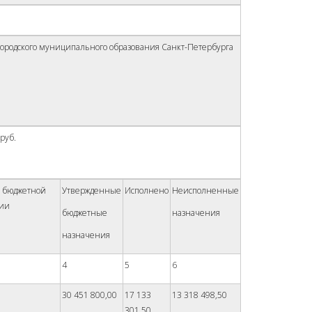
ородского муниципального образования Санкт-Петербурга
руб.
о бюджетной
Утвержденные
Исполнено
Неисполненные
ции
бюджетные
назначения
назначения
4
5
6
30 451 800,00
17 133
13 318 498,50
301,50