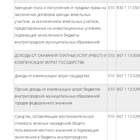
Арендная плата и поступления от продажи права на
010
830 1 11 050
заключение договоров аренды земельных
участков, за исключением земельных участков,
предоставленных на инвестиционных условиях,
подлежащие зачислению е бюджеты
внутригородских муниципальных образований
ДОХОДЫ ОТ ОКАЗАНИЯ ПЛАТНЫХ УСЛУГ (РАБОТ) И
010
867 1 13 000
КОМПЕНСАЦИИ ЗАТРАТ ГОСУДАРСТВА
Доходы от компенсации затрат государства
010
867 1 13 020
Прочие доходы от компенсации затрат бюджетов
010
867 1 13 029
внутригородских муниципальных образований
городов федерального значения
Средства, составляющие восстановительную
010
867 1 13 029
стоимость зеленых насаждений общего
пользования местного значения и подлежащие
зачислению в бюджеты внутригородских