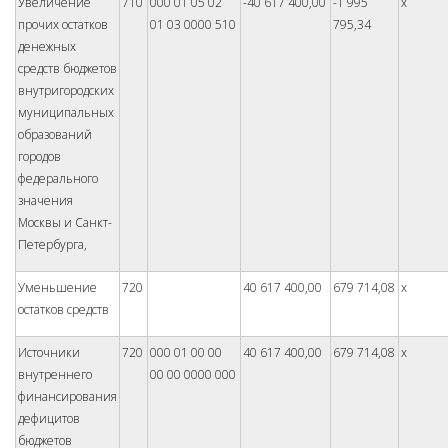
Увеличение
710
000 01 05 02
-40 617 400,00
-1 995
x
прочих остатков
01 03 0000 510
795,34
денежных
средств бюджетов
внутригородских
муниципальных
образований
городов
федерального
значения
Москвы и Санкт-
Петербурга,
Уменьшение
720
40 617 400,00
679 714,08
x
остатков средств
Источники
720
000 01 00 00
40 617 400,00
679 714,08
x
внутреннего
00 00 0000 000
финансирования
дефицитов
бюджетов