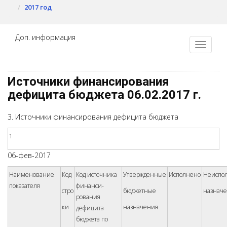
2017 год
Доп. информация
Источники финансирования
дефицита бюджета 06.02.2017 г.
3. Источники финансирования дефицита бюджета
1
06-фев-2017
Наименование
Код
Код источника
Утвержденные
Исполнено
Неиспо
показателя
финанси­
стро­
бюджетные
назнач
рования
ки
назначения
дефицита
бюджета по