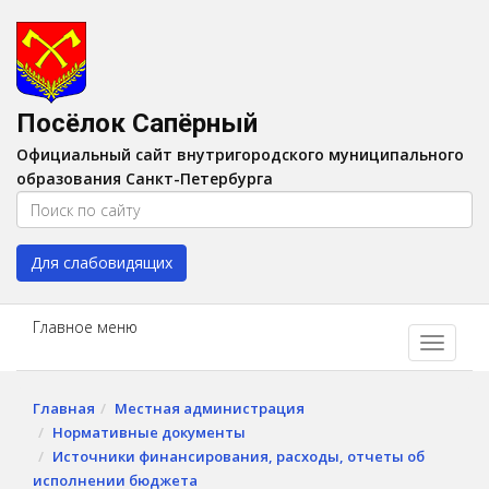
Версия для слабовидящих:
Вкл
A
Шрифт:
A
A
Интервал:
AA
A A
Посёлок Сапёрный
Изображения:
Выкл
Официальный сайт внутригородского муниципального
Цвет:
A
A
A
A
образования Санкт-Петербурга
Для слабовидящих
Главное меню
Главная
Местная администрация
Нормативные документы
Источники финансирования, расходы, отчеты об
исполнении бюджета