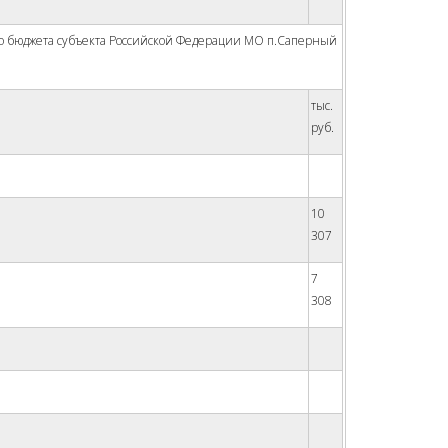
о бюджета субъекта Российской Федерации МО п.Саперный
тыс.
руб.
10
307
7
308