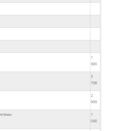
1
600
5
708
2
999
системы
1
060