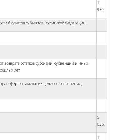
1
939
сти бюджетов субъектов Российской Федерации
 возврата остатков субсидий, субвенций и иных
рошлых лет
 трансфертов, имеющих целевое назначение,
5
036
1