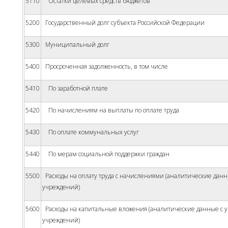
5110
Остатки целевых средств бюджетов
5200
Государственный долг субъекта Российской Федерации
5300
Муниципальный долг
5400
Просроченная задолженность, в том числе
5410
По заработной плате
5420
По начислениям на выплаты по оплате труда
5430
По оплате коммунальных услуг
5440
По мерам социальной поддержки граждан
5500
Расходы на оплату труда с начислениями (аналитические данн
учреждений)
5600
Расходы на капитальные вложения (аналитические данные с у
учреждений)