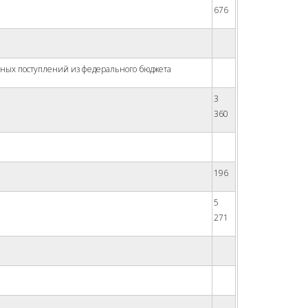
676
ных поступлений из федерального бюджета
3
360
196
5
271