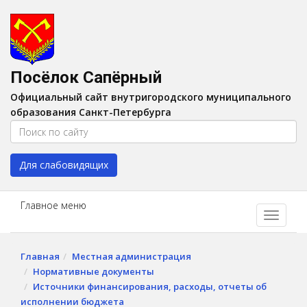
Версия для слабовидящих:
Вкл
A
Шрифт:
A
A
Интервал:
AA
A A
Посёлок Сапёрный
Изображения:
Выкл
Официальный сайт внутригородского муниципального
Цвет:
A
A
A
A
образования Санкт-Петербурга
Для слабовидящих
Главное меню
Главная
Местная администрация
Нормативные документы
Источники финансирования, расходы, отчеты об
исполнении бюджета