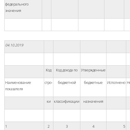
федерального
значения
04.10.2019
Код
Код дохода по
Утвержденные
Наименование
стро-
бюджетной
бюджетные
Исполнено
Н
показателя
ки
классификации
назначения
1
2
3
4
5