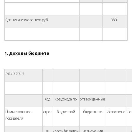
Единица измерения: руб.
383
1.
Доходы бюджета
04.10.2019
Код
Код дохода по
Утвержденные
Наименование
стро-
бюджетной
бюджетные
Исполнено
Не
показателя
ки
классификации
назначения