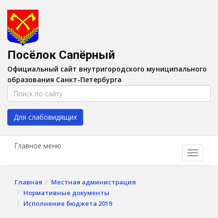
Версия для слабовидящих:
Вкл
A
Шрифт:
A
A
Интервал:
AA
A A
Посёлок Сапёрный
Изображения:
Выкл
Официальный сайт внутригородского муниципального
Цвет:
A
A
A
A
образования Санкт-Петербурга
Для слабовидящих
Главное меню
Главная
Местная администрация
Нормативные документы
Исполнение бюджета 2019