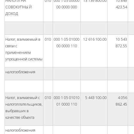
НАЛОГИ НА
010
000 1 05 00000
13 139 800.00
10 849
СОВОКУПНЫ Й
00 0000 000
423.54
ДОХОД
Налог, взимаемый в
010
000 1 05 01000
12 616 100.00
10 543
связи с
00 0000 110
872.55
применением
упрощенной системы
налогообложения
Налог, взимаемый с
010
000 1 05 01010
5 443 100.00
4 056
налогоплательщиков,
01 0000 110
862.45
выбравших в
качестве объекта
налогообложения