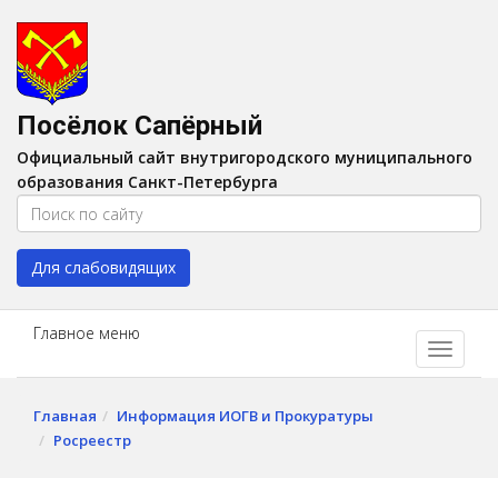
Версия для слабовидящих:
Вкл
A
Шрифт:
A
A
Интервал:
AA
A A
Посёлок Сапёрный
Изображения:
Выкл
Официальный сайт внутригородского муниципального
Цвет:
A
A
A
A
образования Санкт-Петербурга
Для слабовидящих
Главное меню
Главная
Информация ИОГВ и Прокуратуры
Росреестр