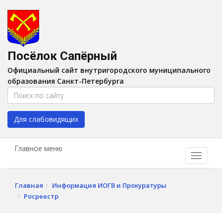
Версия для слабовидящих:
Вкл
A
Шрифт:
A
A
Интервал:
AA
A A
Посёлок Сапёрный
Изображения:
Выкл
Официальный сайт внутригородского муниципального
Цвет:
A
A
A
A
образования Санкт-Петербурга
Для слабовидящих
Главное меню
Главная
Информация ИОГВ и Прокуратуры
Росреестр