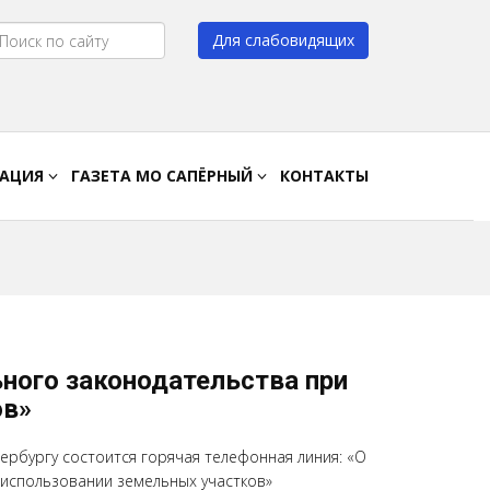
Для слабовидящих
Цвет:
A
A
A
A
РАЦИЯ
ГАЗЕТА МО САПЁРНЫЙ
КОНТАКТЫ
ного законодательства при
ов»
ербургу состоится горячая телефонная линия: «О
использовании земельных участков»