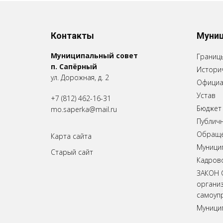
Контакты
Муниц
Муниципальный совет
Границ
п. Сапёрный
Историч
ул. Дорожная, д. 2
Официа
Устав
+7 (812) 462-16-31
Бюджет
mo.saperka@mail.ru
Публич
Обращен
Карта сайта
Муници
Старый сайт
Кадров
ЗАКОН 
органи
самоупр
Муници