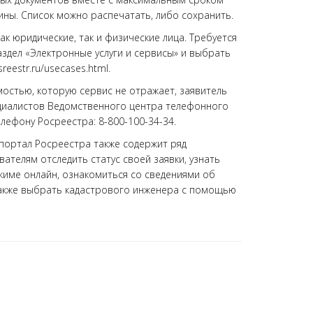
ны. Список можно распечатать, либо сохранить.
к юридические, так и физические лица. Требуется
раздел «Электронные услуги и сервисы» и выбрать
reestr.ru/usecases.html.
мостью, которую сервис не отражает, заявитель
циалистов Ведомственного центра телефонного
лефону Росреестра: 8-800-100-34-34.
 портал Росреестра также содержит ряд
телям отследить статус своей заявки, узнать
име онлайн, ознакомиться со сведениями об
также выбрать кадастрового инженера с помощью