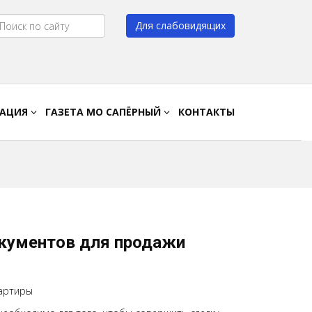
Для слабовидящих
Цвет:
A
A
A
A
РАЦИЯ
ГАЗЕТА МО САПЁРНЫЙ
КОНТАКТЫ
документов для продажи
вартиры