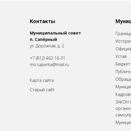
Контакты
Муниц
Муниципальный совет
Границ
п. Сапёрный
Историч
ул. Дорожная, д. 2
Официа
Устав
+7 (812) 462-16-31
Бюджет
mo.saperka@mail.ru
Публич
Обращен
Карта сайта
Муници
Старый сайт
Кадров
ЗАКОН 
органи
самоупр
Муници