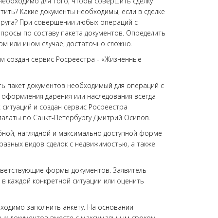
необходимо для того, чтобы совершить сделку
тить? Какие документы необходимы, если в сделке
пруга? При совершении любых операций с
просы по составу пакета документов. Определить
ом или ином случае, достаточно сложно.
м создан сервис Росреестра - «Жизненные
ь пакет документов необходимый для операций с
 оформления дарения или наследования всегда
х ситуаций и создан сервис Росреестра
 палаты по Санкт-Петербургу Дмитрий Осипов.
бной, наглядной и максимально доступной форме
разных видов сделок с недвижимостью, а также
тветствующие формы документов. Заявитель
 в каждой конкретной ситуации или оценить
ходимо заполнить анкету. На основании
мых документов вместе с максимальным сроком