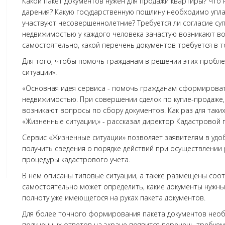
Какой пакет документов нужен для продажи квартиры? Что 
дарения? Какую государственную пошлину необходимо упла
участвуют несовершеннолетние? Требуется ли согласие су
недвижимостью у каждого человека зачастую возникают во
самостоятельно, какой перечень документов требуется в т
Для того, чтобы помочь гражданам в решении этих пробле
ситуации».
«Основная идея сервиса - помочь гражданам сформироват
недвижимостью. При совершении сделок по купле-продаже,
возникают вопросы по сбору документов. Как раз для таки
«Жизненные ситуации,» - рассказал директор Кадастровой
Сервис «Жизненные ситуации» позволяет заявителям в удо
получить сведения о порядке действий при осуществлении 
процедуры кадастрового учета.
В нем описаны типовые ситуации, а также размещены соо
самостоятельно может определить, какие документы нужны
полноту уже имеющегося на руках пакета документов.
Для более точного формирования пакета документов необ
полученных ответов на экране появится перечень требуе