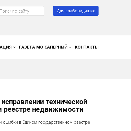
Для слабовидящих
Цвет:
A
A
A
A
РАЦИЯ
ГАЗЕТА МО САПЁРНЫЙ
КОНТАКТЫ
 исправлении технической
м реестре недвижимости
ой ошибки в Едином государственном реестре