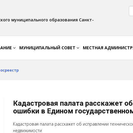
Версия для слабовидящих:
Вкл
Интервал:
Изображения:
AA
A A
Выкл
кого муниципального образования Санкт-
ВАНИЕ
МУНИЦИПАЛЬНЫЙ СОВЕТ
МЕСТНАЯ АДМИНИСТ
Росреестр
Кадастровая палата расскажет об
ошибки в Едином государственно
Кадастровая палата расскажет об исправлении техническ
недвижимости