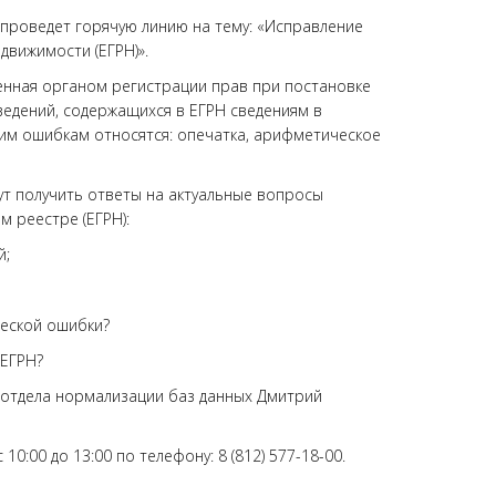
 проведет горячую линию на тему: «Исправление
движимости (ЕГРН)».
енная органом регистрации прав при постановке
ведений, содержащихся в ЕГРН сведениям в
ким ошибкам относятся: опечатка, арифметическое
ут получить ответы на актуальные вопросы
 реестре (ЕГРН):
й;
ческой ошибки?
 ЕГРН?
 отдела нормализации баз данных Дмитрий
0:00 до 13:00 по телефону: 8 (812) 577-18-00.