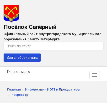
Версия для слабовидящих:
Вкл
A
Шрифт:
A
A
Интервал:
AA
A A
Посёлок Сапёрный
Изображения:
Выкл
Официальный сайт внутригородского муниципального
Цвет:
A
A
A
A
образования Санкт-Петербурга
Для слабовидящих
Главное меню
Главная
Информация ИОГВ и Прокуратуры
Росреестр