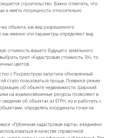
зрешается строительство. Важно отметить, что
ными и иметь погрешность относительно
очке объекта, как вид разрешенного
ак как именно эти параметры определяют вид
овую стоимость вашего будущего земельного
 выбрать пункт «Кадастровая стоимость ЗУ», то
личных цветов.
естно с Росреестром запустила обновленный
ртой стало пользоваться проще. Появился режим
формацию об объекте недвижимости. Широкий
ылки на взаимосвязанные ресурсы позволяют в
сведения об объектах из ЕГРН, но и работать с
объектами, определять координаты точки на
рвисе «Публичная кадастровая карта», ежедневно
 использоваться в качестве справочной
ыть использованы как официальный документ. Для