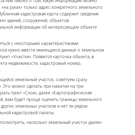
раткий ликбез о том, какую информацию можно
 «на руках» только адрес конкретного земельного
Публичная кадастровая карта содержит сведения
млн зданий, сооружений, объектов
туальной информации об интересующем объекте
ться с некоторыми характеристиками
оиска нужно ввести имеющиеся данные о земельном
пункт «Участки». Появится карточка объекта, в
кта недвижимости, кадастровый номер,
.
ющийся земельный участок, советуем сразу
. Это можно сделать при нажатии на три
рать пункт «Слои», далее «Картографическая
лой, вам будет проще оценить границы земельного
 других земельных участков и нет ли рядом
льной кадастровой палаты.
посмотреть, насколько земельный участок удален