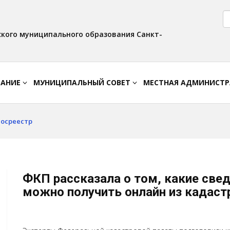
Версия для слабовидящих:
Вкл
Интервал:
Изображения:
AA
A A
Выкл
кого муниципального образования Санкт-
ВАНИЕ
МУНИЦИПАЛЬНЫЙ СОВЕТ
МЕСТНАЯ АДМИНИСТ
Росреестр
ФКП рассказала о том, какие све
можно получить онлайн из кадаст