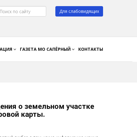
Для слабовидящих
Цвет:
A
A
A
A
РАЦИЯ
ГАЗЕТА МО САПЁРНЫЙ
КОНТАКТЫ
дения о земельном участке
ровой карты.