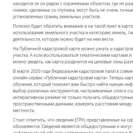
находится ли он рядом с охраняемым объектом, где не ра
снимки, сделанные со спутника, могут быть не очень точ
установленных границ земельных участков.
Полезно будет обратить внимание и на такой пункт в карт
использования земельного участка и категорию земель, т
деятельности, которую можно будет на нем вести.
На Публичной кадастровой карте можно узнать и кадастр
участка. А если воспользоваться тематическими картами и
можно увидеть, как карта разделится на ценовые зоны раз
В марте 2020 года Федеральная кадастровая палата совм
онлайн-сервис «Публичная кадастровая карта». Теперь ка
обучения, который поможет вам быстро найти нужную ин
выбор различных инструментов, настраиваемые слои и сс
интерактивном режиме не только получать общедоступные 
пространственными данными, измерять расстояния между 
местности.
Стоит отметить, что сведения ЕГРН, представленные на се
обновляются. Сведения являются общедоступными и могут
информации об объекте недвижимости, однако не могут б