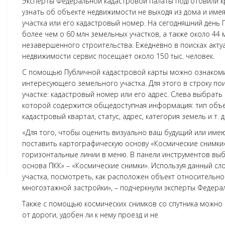
Эксперты Федеральной кадастровой палаты подготовили к
узнать об объекте недвижимости не выходя из дома и имея
участка или его кадастровый номер. На сегодняшний день 
более чем о 60 млн земельных участков, а также около 44 
незавершенного строительства. Ежедневно в поисках ак
недвижимости сервис посещает около 150 тыс. человек.
С помощью Публичной кадастровой карты можно ознакоми
интересующего земельного участка. Для этого в строку п
участке: кадастровый номер или его адрес. Слева выбрать 
которой содержится общедоступная информация: тип объе
кадастровый квартал, статус, адрес, категория земель и т. д
«Для того, чтобы оценить визуально ваш будущий или име
поставить картографическую основу «Космические снимки»
горизонтальные линии в меню. В панели инструментов выб
основа ПКК» – «Космические снимки». Используя данный с
участка, посмотреть, как расположен объект относительно
многоэтажной застройки», – подчеркнули эксперты Федера
Также с помощью космических снимков со спутника можно 
от дороги, удобен ли к нему проезд и не