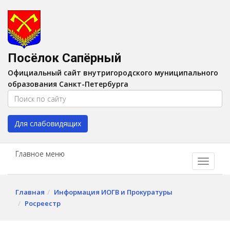
Версия для слабовидящих:
Вкл
A
Шрифт:
A
A
Интервал:
AA
A A
Посёлок Сапёрный
Изображения:
Выкл
Официальный сайт внутригородского муниципального
Цвет:
A
A
A
A
образования Санкт-Петербурга
Для слабовидящих
Главное меню
Главная
Информация ИОГВ и Прокуратуры
Росреестр