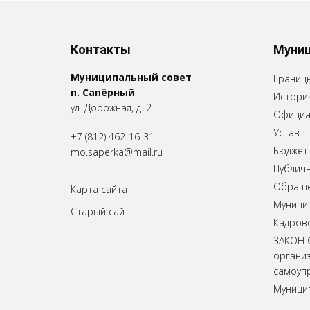
Контакты
Муниц
Муниципальный совет
Границ
п. Сапёрный
Историч
ул. Дорожная, д. 2
Официа
Устав
+7 (812) 462-16-31
Бюджет
mo.saperka@mail.ru
Публич
Обращен
Карта сайта
Муници
Старый сайт
Кадров
ЗАКОН 
органи
самоупр
Муници