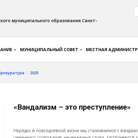
Версия для слабовидящих:
Вкл
Интервал:
Изображения:
AA
A A
Выкл
кого муниципального образования Санкт-
ВАНИЕ
МУНИЦИПАЛЬНЫЙ СОВЕТ
МЕСТНАЯ АДМИНИСТ
Прокуратура
2025
«Вандализм – это преступление»
Нередко в повседневной жизни мы сталкиваемся с вандали
циничного содержания, нецензурные слова, загрязняются з