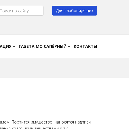
Для слабовидящих
Цвет:
A
A
A
A
РАЦИЯ
ГАЗЕТА МО САПЁРНЫЙ
КОНТАКТЫ
змом. Портится имущество, наносятся надписи
дания красящими веществами и т.д.