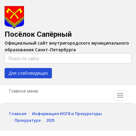
Версия для слабовидящих:
Вкл
A
Шрифт:
A
A
Интервал:
AA
A A
Посёлок Сапёрный
Изображения:
Выкл
Официальный сайт внутригородского муниципального
Цвет:
A
A
A
A
образования Санкт-Петербурга
Для слабовидящих
Главное меню
Главная
Информация ИОГВ и Прокуратуры
Прокуратура
2025