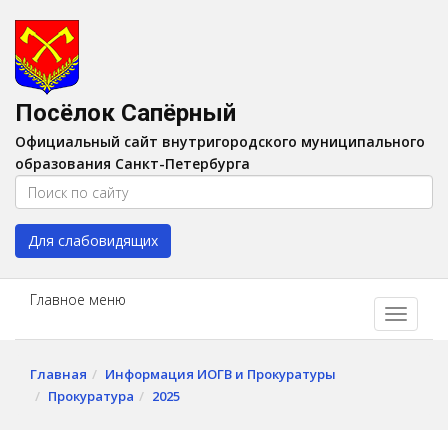
Версия для слабовидящих:
Вкл
A
Шрифт:
A
A
Интервал:
AA
A A
Посёлок Сапёрный
Изображения:
Выкл
Официальный сайт внутригородского муниципального
Цвет:
A
A
A
A
образования Санкт-Петербурга
Для слабовидящих
Главное меню
Главная
Информация ИОГВ и Прокуратуры
Прокуратура
2025