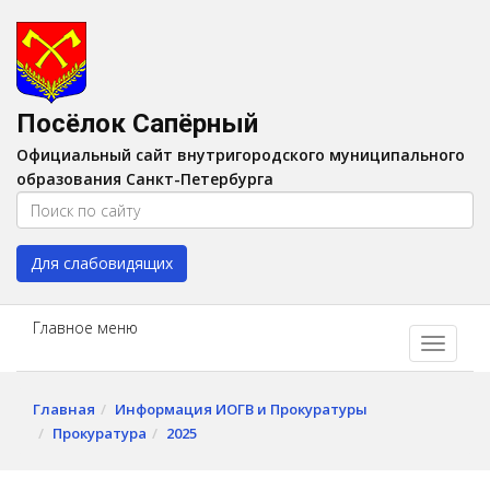
Версия для слабовидящих:
Вкл
A
Шрифт:
A
A
Интервал:
AA
A A
Посёлок Сапёрный
Изображения:
Выкл
Официальный сайт внутригородского муниципального
Цвет:
A
A
A
A
образования Санкт-Петербурга
Для слабовидящих
Главное меню
Главная
Информация ИОГВ и Прокуратуры
Прокуратура
2025