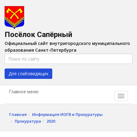
Версия для слабовидящих:
Вкл
A
Шрифт:
A
A
Интервал:
AA
A A
Посёлок Сапёрный
Изображения:
Выкл
Официальный сайт внутригородского муниципального
Цвет:
A
A
A
A
образования Санкт-Петербурга
Для слабовидящих
Главное меню
Главная
Информация ИОГВ и Прокуратуры
Прокуратура
2020