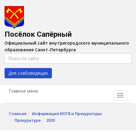
Версия для слабовидящих:
Вкл
A
Шрифт:
A
A
Интервал:
AA
A A
Посёлок Сапёрный
Изображения:
Выкл
Официальный сайт внутригородского муниципального
Цвет:
A
A
A
A
образования Санкт-Петербурга
Для слабовидящих
Главное меню
Главная
Информация ИОГВ и Прокуратуры
Прокуратура
2020